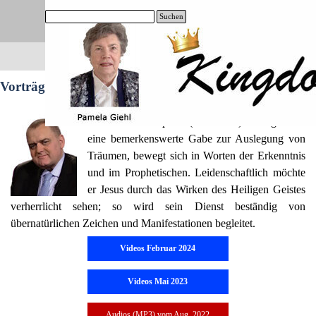
Direkt zum Seiteninhalt
Suchen
Menü überspringen
Suchen
Vorträge von Adam F. Thompson
Adam F. Thompson (Australien) verfügt über
eine bemerkenswerte Gabe zur Auslegung von
Träumen, bewegt sich in Worten der Erkenntnis
und im Prophetischen. Leidenschaftlich möchte
er Jesus durch das Wirken des Heiligen Geistes
verherrlicht sehen; so wird sein Dienst beständig von
übernatürlichen Zeichen und Manifestationen begleitet.
Videos Februar 2024
Videos Mai 2023
Audios (MP3) vom Aug. 2022