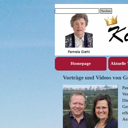
Direkt zum Seiteninhalt
Suchen
Suchen
Homepage
Aktuelle
Vorträge und Videos von Gr
Pa
Ver
Di
Ge
eff
An