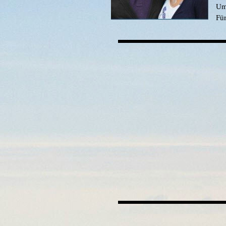
Um 
Für