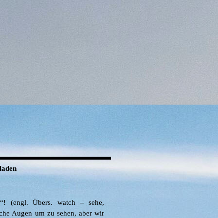
laden
“! (engl. Übers. watch – sehe,
liche Augen um zu sehen, aber wir