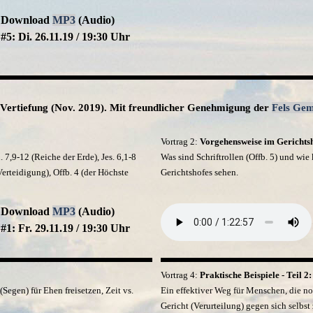
Download
MP3
(Audio)
#5: Di. 26.11.19 / 19:30 Uhr
 Vertiefung (Nov. 2019). Mit freundlicher Genehmigung der
Fels Gem
Vortrag 2:
Vorgehensweise im Gerichts
7,9-12 (Reiche der Erde), Jes. 6,1-8
Was sind Schriftrollen (Offb. 5) und wi
erteidigung), Offb. 4 (der Höchste
Gerichtshofes sehen.
Download
MP3
(Audio)
#1: Fr. 29.11.19 / 19:30 Uhr
Vortrag 4:
Praktische Beispiele - Teil 2:
(Segen) für Ehen freisetzen, Zeit vs.
Ein effektiver Weg für Menschen, die noc
Gericht (Verurteilung) gegen sich selbs