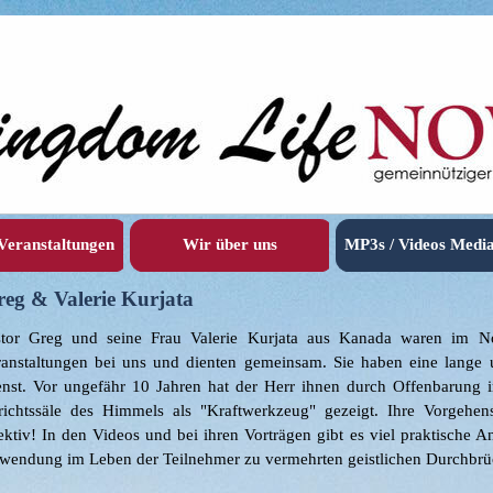
Menü überspringen
 Veranstaltungen
Wir über uns
MP3s / Videos Medi
▼
eg & Valerie Kurjata
stor Greg und seine Frau Valerie Kurjata aus Kanada waren im N
anstaltungen bei uns und dienten gemeinsam. Sie haben eine lange un
enst. Vor ungefähr 10 Jahren hat der Herr ihnen durch Offenbarung
richtssäle des Himmels als "Kraftwerkzeug" gezeigt. Ihre Vorgehens
ektiv! In den Videos und bei ihren Vorträgen gibt es viel praktische A
wendung im Leben der Teilnehmer zu vermehrten geistlichen Durchbrü